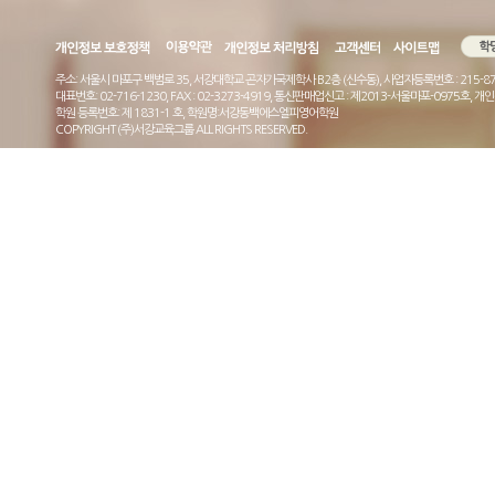
주소: 서울시 마포구 백범로 35, 서강대학교 곤자가국제학사 B2층 (신수동), 사업자등록번호 : 215-87-
대표번호: 02-716-1230, FAX : 02-3273-4919, 통신판매업신고 : 제2013-서울마포-0975호
학원 등록번호: 제 1831-1 호, 학원명:서강동백에스엘피영어학원
COPYRIGHT (주)서강교육그룹 ALL RIGHTS RESERVED.