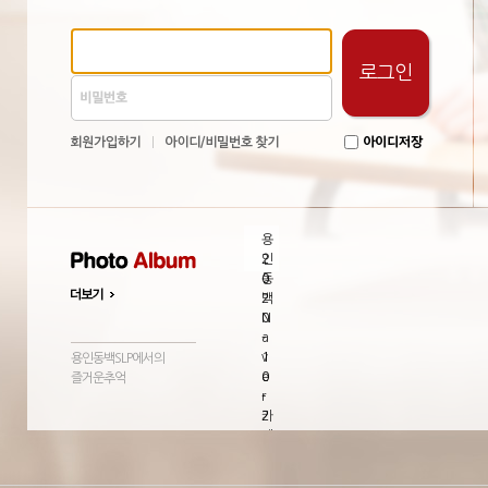
로그인
용
인
2
동
0
백
2
N
0
a
-
v
1
용인동백SLP에서의
e
0
즐거운추억
r
-
카
2
페
3